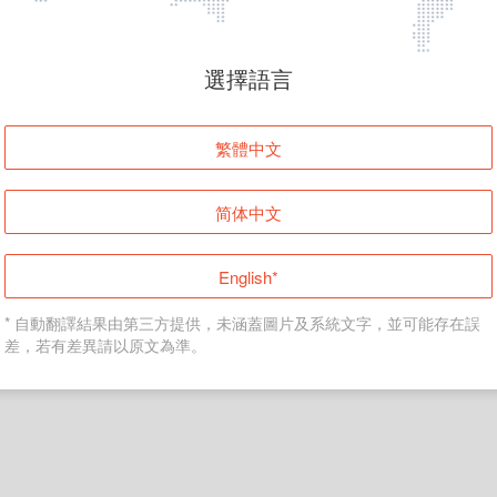
頁面無法顯示
選擇語言
發生錯誤！請登入並再試一次或回到主頁。
繁體中文
登入
简体中文
返回首頁
English*
* 自動翻譯結果由第三方提供，未涵蓋圖片及系統文字，並可能存在誤
差，若有差異請以原文為準。