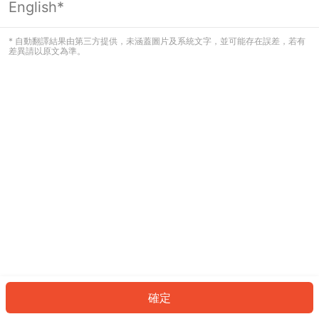
English*
發生錯誤！請登入並再試一次或回到主
頁。
* 自動翻譯結果由第三方提供，未涵蓋圖片及系統文字，並可能存在誤差，若有
差異請以原文為準。
登入
返回首頁
確定
ID: 7197ffc3837-afa3-4800-843c-48c96727d9b5