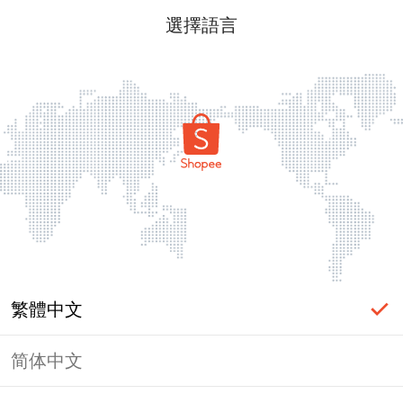
選擇語言
繁體中文
简体中文
頁面無法顯示