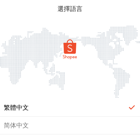
選擇語言
繁體中文
简体中文
頁面無法顯示