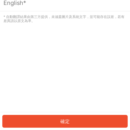
English*
發生錯誤！請登入並再試一次或回到主
頁。
* 自動翻譯結果由第三方提供，未涵蓋圖片及系統文字，並可能存在誤差，若有
差異請以原文為準。
登入
返回首頁
確定
ID: 6028320ae54-b88c-44c4-bdb4-cdc6e9c9aef8