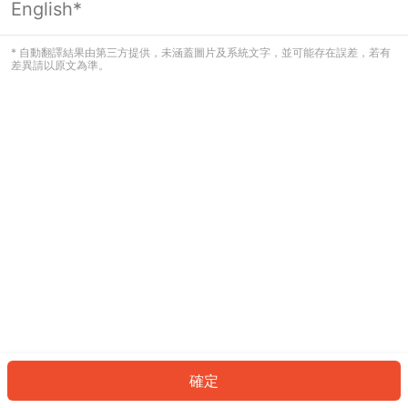
English*
發生錯誤！請登入並再試一次或回到主
頁。
* 自動翻譯結果由第三方提供，未涵蓋圖片及系統文字，並可能存在誤差，若有
差異請以原文為準。
登入
返回首頁
確定
ID: 3001e498649-3827-4cc9-91ce-1350705169bc