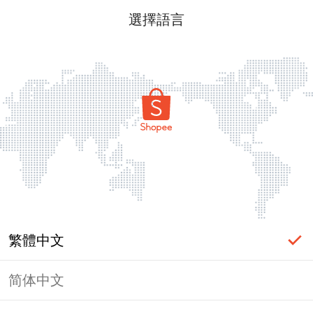
選擇語言
繁體中文
简体中文
頁面無法顯示