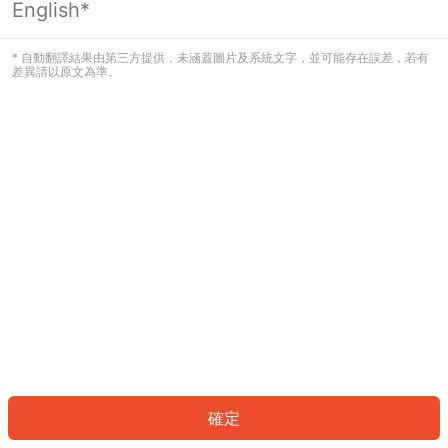
English*
發生錯誤！請登入並再試一次或回到主
頁。
* 自動翻譯結果由第三方提供，未涵蓋圖片及系統文字，並可能存在誤差，若有
差異請以原文為準。
登入
返回首頁
確定
ID: 8566584dc0-2ca7-4933-9804-ff212a32eb04