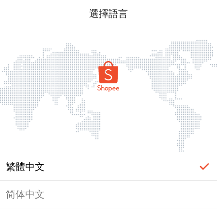
選擇語言
繁體中文
简体中文
頁面無法顯示