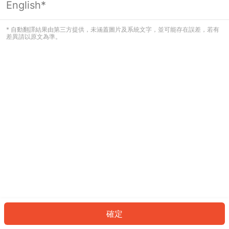
English*
發生錯誤！請登入並再試一次或回到主
頁。
* 自動翻譯結果由第三方提供，未涵蓋圖片及系統文字，並可能存在誤差，若有
差異請以原文為準。
登入
返回首頁
確定
ID: 3601da993b5-9206-459a-a7f3-2f6066813706