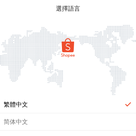
選擇語言
繁體中文
简体中文
頁面無法顯示