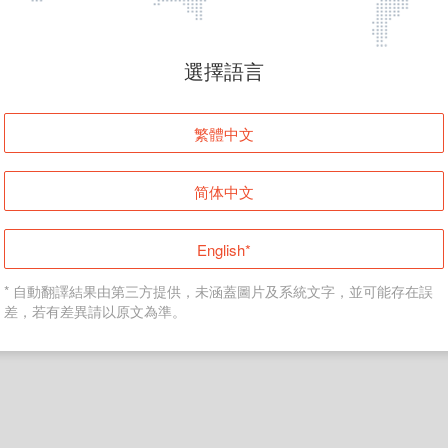
頁面無法顯示
選擇語言
發生錯誤！請登入並再試一次或回到主頁。
繁體中文
登入
简体中文
返回首頁
English*
* 自動翻譯結果由第三方提供，未涵蓋圖片及系統文字，並可能存在誤
差，若有差異請以原文為準。