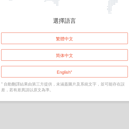
頁面無法顯示
選擇語言
發生錯誤！請登入並再試一次或回到主頁。
繁體中文
登入
简体中文
返回首頁
English*
* 自動翻譯結果由第三方提供，未涵蓋圖片及系統文字，並可能存在誤
差，若有差異請以原文為準。