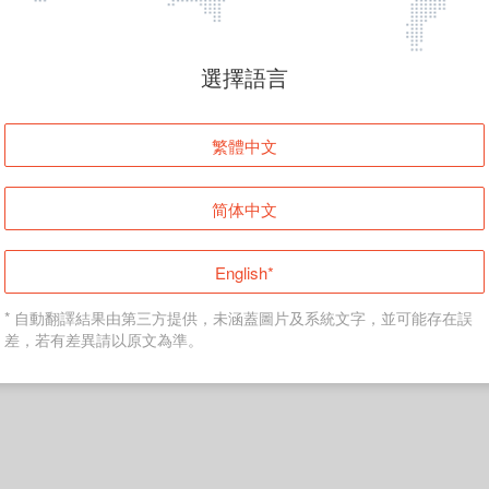
頁面無法顯示
選擇語言
發生錯誤！請登入並再試一次或回到主頁。
繁體中文
登入
简体中文
返回首頁
English*
* 自動翻譯結果由第三方提供，未涵蓋圖片及系統文字，並可能存在誤
差，若有差異請以原文為準。