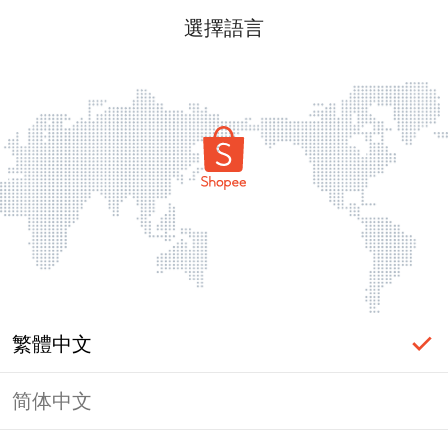
選擇語言
繁體中文
简体中文
頁面無法顯示