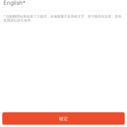
English*
發生錯誤！請登入並再試一次或回到主
頁。
* 自動翻譯結果由第三方提供，未涵蓋圖片及系統文字，並可能存在誤差，若有
差異請以原文為準。
登入
返回首頁
確定
ID: 8771f05c81-8e18-4202-a5f9-b907ab7f5e71