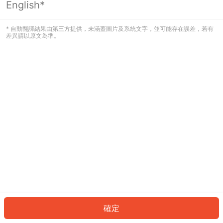
English*
發生錯誤！請登入並再試一次或回到主
頁。
* 自動翻譯結果由第三方提供，未涵蓋圖片及系統文字，並可能存在誤差，若有
差異請以原文為準。
登入
返回首頁
確定
ID: 123e5365f5d-c3ec-4560-8dc8-3701b14eb1be