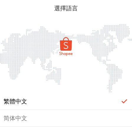
選擇語言
繁體中文
简体中文
頁面無法顯示