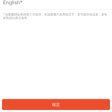
English*
發生錯誤！請登入並再試一次或回到主
頁。
* 自動翻譯結果由第三方提供，未涵蓋圖片及系統文字，並可能存在誤差，若有
差異請以原文為準。
登入
返回首頁
確定
ID: 80202ff0ab5-0969-484a-83aa-9bf1644c8479