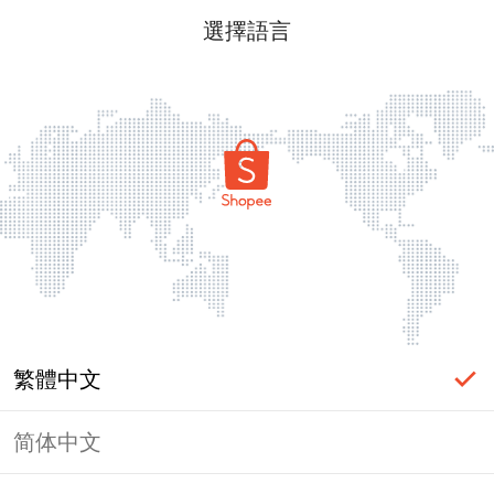
選擇語言
繁體中文
简体中文
頁面無法顯示