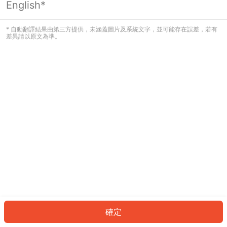
English*
發生錯誤！請登入並再試一次或回到主
頁。
* 自動翻譯結果由第三方提供，未涵蓋圖片及系統文字，並可能存在誤差，若有
差異請以原文為準。
登入
返回首頁
確定
ID: 24619f819bd-3b1f-43f7-b241-996b6f15b8f3