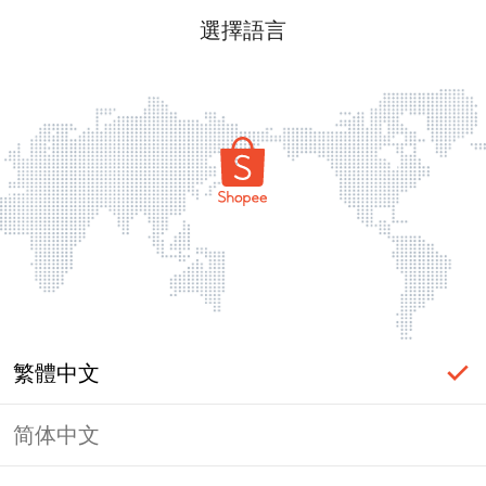
選擇語言
繁體中文
简体中文
頁面無法顯示