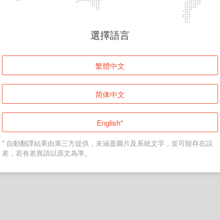
頁面無法顯示
選擇語言
發生錯誤！請登入並再試一次或回到主頁。
繁體中文
登入
简体中文
返回首頁
English*
* 自動翻譯結果由第三方提供，未涵蓋圖片及系統文字，並可能存在誤
差，若有差異請以原文為準。