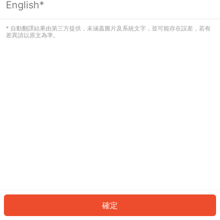
English*
發生錯誤！請登入並再試一次或回到主
頁。
* 自動翻譯結果由第三方提供，未涵蓋圖片及系統文字，並可能存在誤差，若有
差異請以原文為準。
登入
返回首頁
確定
ID: 1308d3a0eb4-3d5a-4374-bd7d-8d645d8606ef