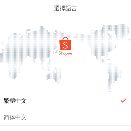
選擇語言
繁體中文
简体中文
頁面無法顯示