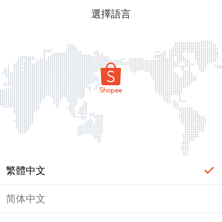
選擇語言
繁體中文
简体中文
頁面無法顯示