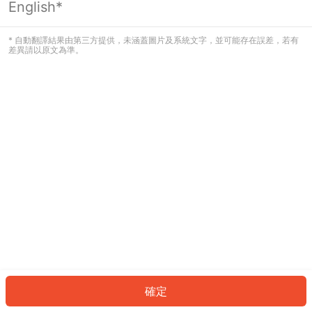
English*
發生錯誤！請登入並再試一次或回到主
頁。
* 自動翻譯結果由第三方提供，未涵蓋圖片及系統文字，並可能存在誤差，若有
差異請以原文為準。
登入
返回首頁
確定
ID: 428b8ba6ee2-349d-4693-8f2d-513460fdf1ff