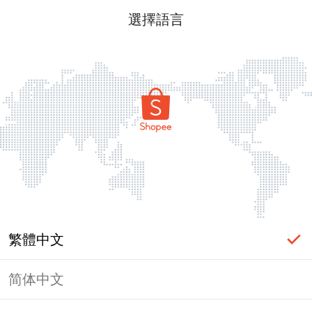
選擇語言
繁體中文
简体中文
頁面無法顯示