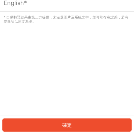
English*
發生錯誤！請登入並再試一次或回到主
頁。
* 自動翻譯結果由第三方提供，未涵蓋圖片及系統文字，並可能存在誤差，若有
差異請以原文為準。
登入
返回首頁
確定
ID: 8707417c1a9-b1ad-458b-bdf3-e25da77ae7d7