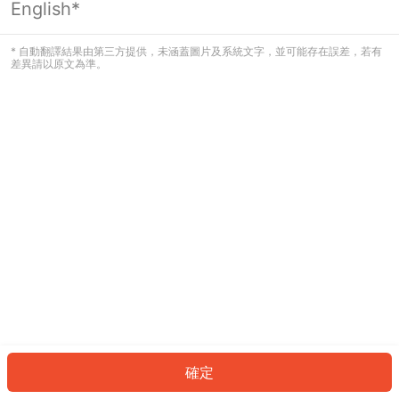
English*
發生錯誤！請登入並再試一次或回到主
頁。
* 自動翻譯結果由第三方提供，未涵蓋圖片及系統文字，並可能存在誤差，若有
差異請以原文為準。
登入
返回首頁
確定
ID: 3950db4c3ca-37b8-400e-a068-9ac768be9846