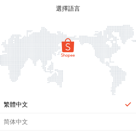
選擇語言
繁體中文
简体中文
頁面無法顯示