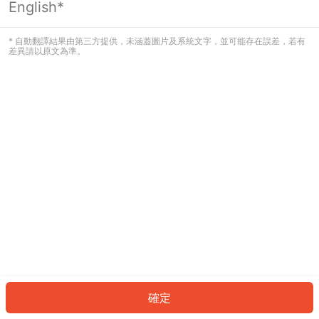
English*
發生錯誤！請登入並再試一次或回到主
頁。
* 自動翻譯結果由第三方提供，未涵蓋圖片及系統文字，並可能存在誤差，若有
差異請以原文為準。
登入
返回首頁
確定
ID: 417e118c3d-9190-4640-94f4-80afa9d19958