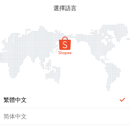
選擇語言
繁體中文
简体中文
頁面無法顯示