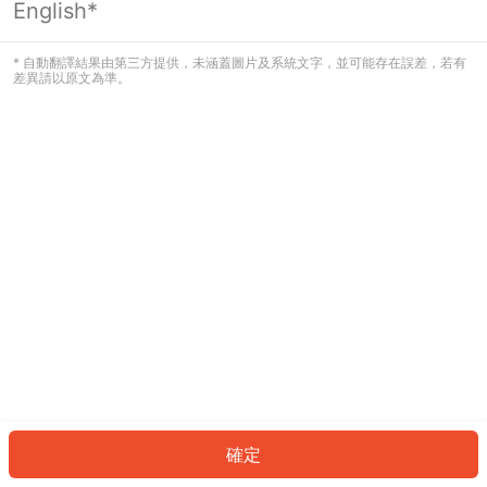
English*
發生錯誤！請登入並再試一次或回到主
頁。
* 自動翻譯結果由第三方提供，未涵蓋圖片及系統文字，並可能存在誤差，若有
差異請以原文為準。
登入
返回首頁
確定
ID: 63477feca06-cdee-4eac-9448-5b3fe1ca7771