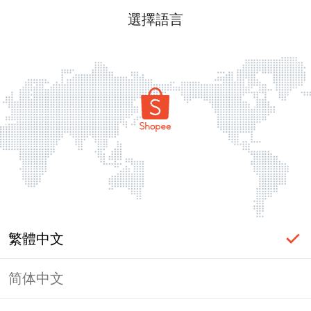
選擇語言
繁體中文
简体中文
頁面無法顯示