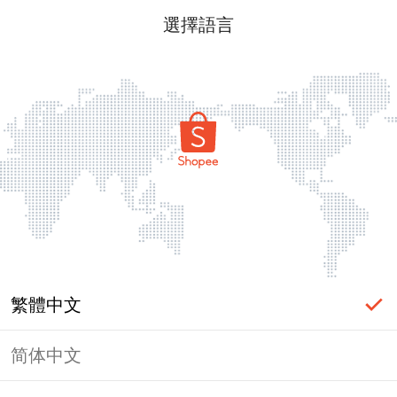
選擇語言
繁體中文
简体中文
頁面無法顯示