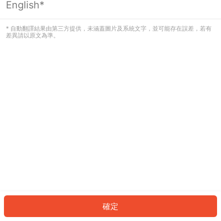
English*
發生錯誤！請登入並再試一次或回到主
頁。
* 自動翻譯結果由第三方提供，未涵蓋圖片及系統文字，並可能存在誤差，若有
差異請以原文為準。
登入
返回首頁
確定
ID: 19897a4ed2c-f7cb-499a-92af-6121a304acbc