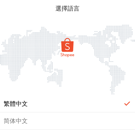
選擇語言
繁體中文
简体中文
頁面無法顯示