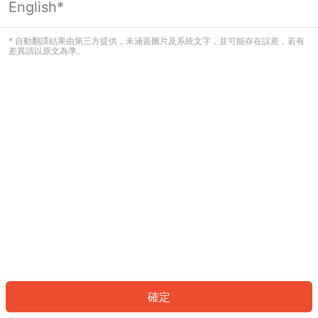
English*
發生錯誤！請登入並再試一次或回到主
頁。
* 自動翻譯結果由第三方提供，未涵蓋圖片及系統文字，並可能存在誤差，若有
差異請以原文為準。
登入
返回首頁
確定
ID: 92358488678-50f4-4966-81ab-bf763d5d8126