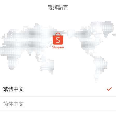
選擇語言
繁體中文
简体中文
頁面無法顯示