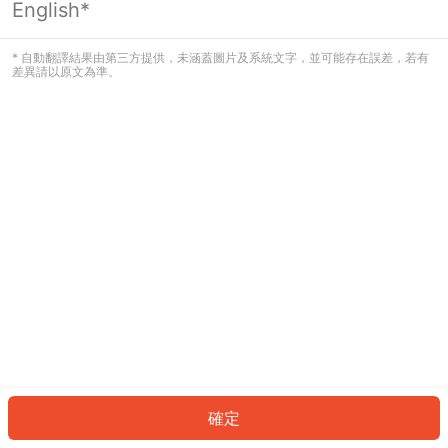
English*
發生錯誤！請登入並再試一次或回到主
頁。
* 自動翻譯結果由第三方提供，未涵蓋圖片及系統文字，並可能存在誤差，若有
差異請以原文為準。
登入
返回首頁
確定
ID: 6794ac5f154-1b4a-4e74-acb6-4a9db7004fba