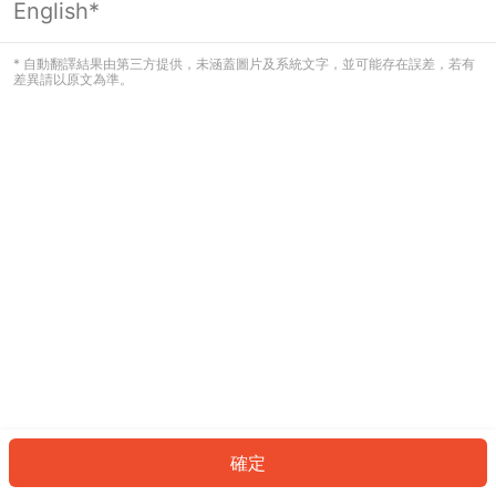
English*
發生錯誤！請登入並再試一次或回到主
頁。
* 自動翻譯結果由第三方提供，未涵蓋圖片及系統文字，並可能存在誤差，若有
差異請以原文為準。
登入
返回首頁
確定
ID: 236b379e5e1-40a4-4d38-b918-210bd1c92c0c