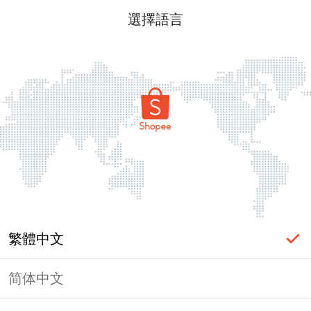
選擇語言
繁體中文
简体中文
頁面無法顯示