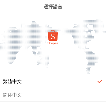
選擇語言
繁體中文
简体中文
頁面無法顯示