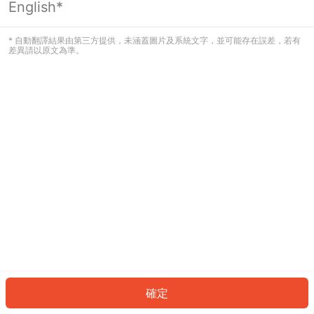
English*
發生錯誤！請登入並再試一次或回到主
頁。
* 自動翻譯結果由第三方提供，未涵蓋圖片及系統文字，並可能存在誤差，若有
差異請以原文為準。
登入
返回首頁
確定
ID: 44701bccb2d-506d-4f7b-b909-4a41eb28c565