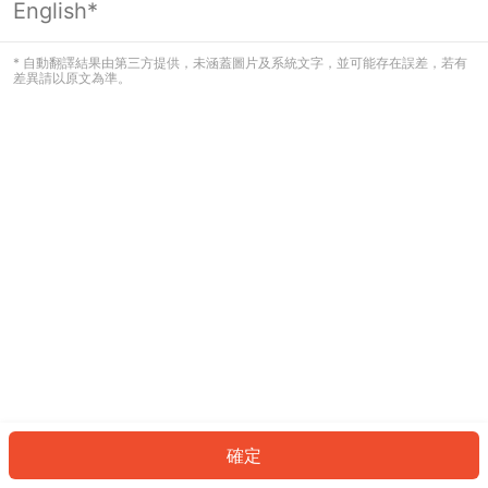
English*
發生錯誤！請登入並再試一次或回到主
頁。
* 自動翻譯結果由第三方提供，未涵蓋圖片及系統文字，並可能存在誤差，若有
差異請以原文為準。
登入
返回首頁
確定
ID: 46177f4d573-e472-4322-94b2-09ea1f5f3b23