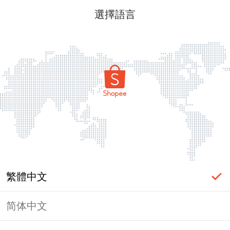
選擇語言
繁體中文
简体中文
頁面無法顯示