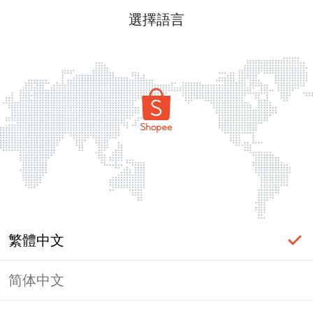
選擇語言
繁體中文
简体中文
頁面無法顯示