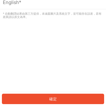
English*
發生錯誤！請登入並再試一次或回到主
頁。
* 自動翻譯結果由第三方提供，未涵蓋圖片及系統文字，並可能存在誤差，若有
差異請以原文為準。
登入
返回首頁
確定
ID: 7002687da4e-dbfc-4bde-8800-06df941a406b