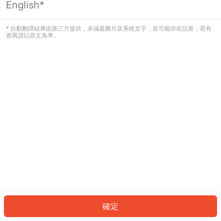
English*
發生錯誤！請登入並再試一次或回到主
頁。
* 自動翻譯結果由第三方提供，未涵蓋圖片及系統文字，並可能存在誤差，若有
差異請以原文為準。
登入
返回首頁
確定
ID: 886ecf07a98-88d2-4df9-be5c-ef75e36a1216