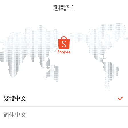
選擇語言
繁體中文
简体中文
頁面無法顯示