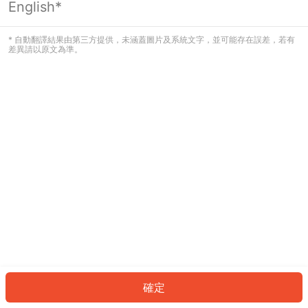
English*
發生錯誤！請登入並再試一次或回到主
頁。
* 自動翻譯結果由第三方提供，未涵蓋圖片及系統文字，並可能存在誤差，若有
差異請以原文為準。
登入
返回首頁
確定
ID: 84107d97f6d-b8a5-4a24-8401-056047b69af1