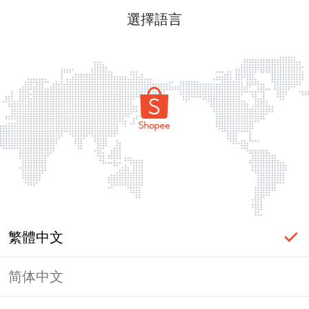
選擇語言
繁體中文
简体中文
頁面無法顯示