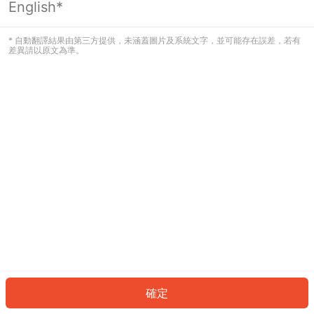
English*
發生錯誤！請登入並再試一次或回到主
頁。
* 自動翻譯結果由第三方提供，未涵蓋圖片及系統文字，並可能存在誤差，若有
差異請以原文為準。
登入
返回首頁
確定
ID: 828c0d64d9c-5358-4ff3-83fc-07f6e6a5a11a