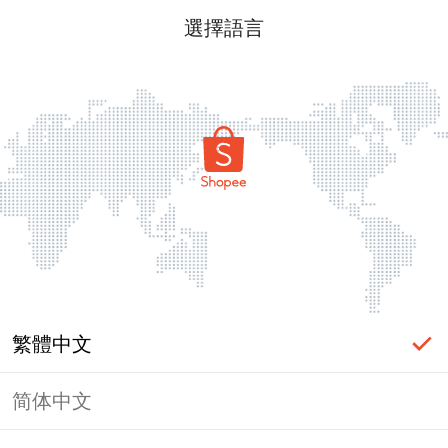
選擇語言
繁體中文
简体中文
頁面無法顯示