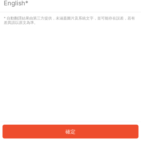
English*
發生錯誤！請登入並再試一次或回到主
頁。
* 自動翻譯結果由第三方提供，未涵蓋圖片及系統文字，並可能存在誤差，若有
差異請以原文為準。
登入
返回首頁
確定
ID: 858ffa0483b-70c6-4bc0-8ea2-6903d3b8214d