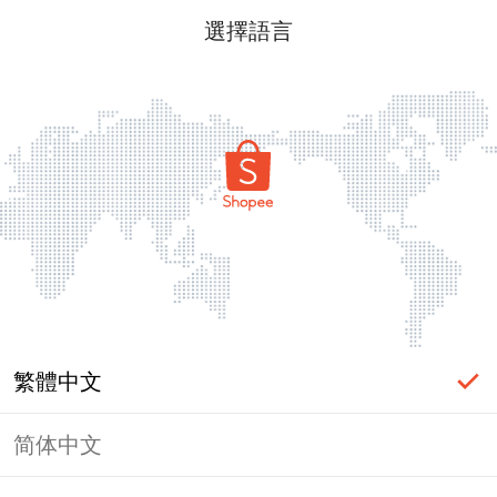
選擇語言
繁體中文
简体中文
頁面無法顯示