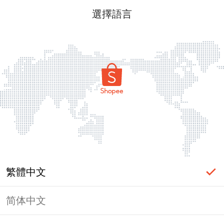
選擇語言
繁體中文
简体中文
頁面無法顯示