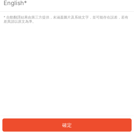
English*
發生錯誤！請登入並再試一次或回到主
頁。
* 自動翻譯結果由第三方提供，未涵蓋圖片及系統文字，並可能存在誤差，若有
差異請以原文為準。
登入
返回首頁
確定
ID: 120dc607526-20ad-4938-8905-a88dc4b220c8