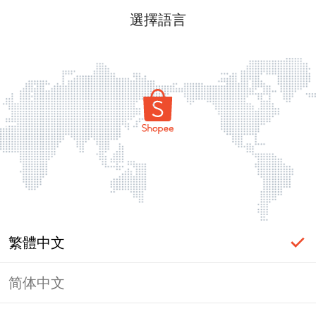
選擇語言
繁體中文
简体中文
頁面無法顯示