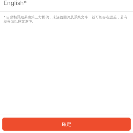
English*
發生錯誤！請登入並再試一次或回到主
頁。
* 自動翻譯結果由第三方提供，未涵蓋圖片及系統文字，並可能存在誤差，若有
差異請以原文為準。
登入
返回首頁
確定
ID: 648d203158c-b155-404a-842e-3539f5d32201