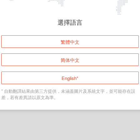
頁面無法顯示
選擇語言
發生錯誤！請登入並再試一次或回到主頁。
繁體中文
登入
简体中文
返回首頁
English*
* 自動翻譯結果由第三方提供，未涵蓋圖片及系統文字，並可能存在誤
差，若有差異請以原文為準。