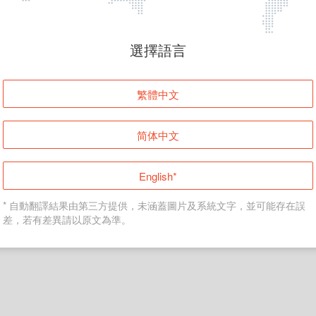
頁面無法顯示
選擇語言
發生錯誤！請登入並再試一次或回到主頁。
繁體中文
登入
简体中文
返回首頁
English*
* 自動翻譯結果由第三方提供，未涵蓋圖片及系統文字，並可能存在誤
差，若有差異請以原文為準。