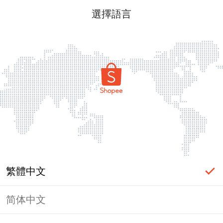
選擇語言
繁體中文
简体中文
頁面無法顯示