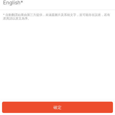
English*
發生錯誤！請登入並再試一次或回到主
頁。
* 自動翻譯結果由第三方提供，未涵蓋圖片及系統文字，並可能存在誤差，若有
差異請以原文為準。
登入
返回首頁
確定
ID: 64779376aee-f737-4b88-b239-c25e34dc3cdb