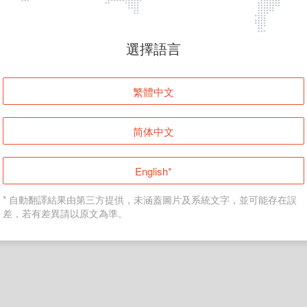
頁面無法顯示
選擇語言
發生錯誤！請登入並再試一次或回到主頁。
繁體中文
登入
简体中文
返回首頁
English*
* 自動翻譯結果由第三方提供，未涵蓋圖片及系統文字，並可能存在誤
差，若有差異請以原文為準。