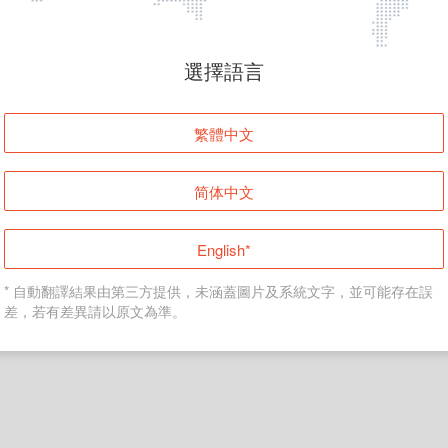
頁面無法顯示
選擇語言
發生錯誤！請登入並再試一次或回到主頁。
繁體中文
登入
简体中文
返回首頁
English*
* 自動翻譯結果由第三方提供，未涵蓋圖片及系統文字，並可能存在誤
差，若有差異請以原文為準。