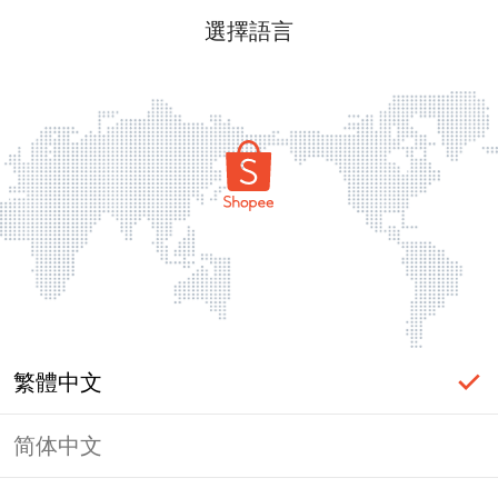
選擇語言
繁體中文
简体中文
頁面無法顯示