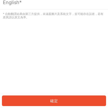
English*
發生錯誤！請登入並再試一次或回到主
頁。
* 自動翻譯結果由第三方提供，未涵蓋圖片及系統文字，並可能存在誤差，若有
差異請以原文為準。
登入
返回首頁
確定
ID: 7160dbc86c6-d037-4be1-b815-5ceed0b65278