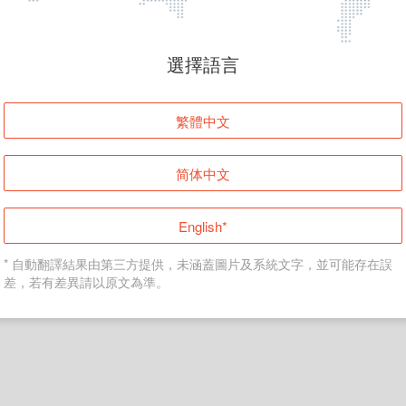
頁面無法顯示
選擇語言
發生錯誤！請登入並再試一次或回到主頁。
繁體中文
登入
简体中文
返回首頁
English*
* 自動翻譯結果由第三方提供，未涵蓋圖片及系統文字，並可能存在誤
差，若有差異請以原文為準。