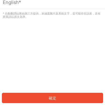
English*
發生錯誤！請登入並再試一次或回到主
頁。
* 自動翻譯結果由第三方提供，未涵蓋圖片及系統文字，並可能存在誤差，若有
差異請以原文為準。
登入
返回首頁
確定
ID: 44794c4b4a2-45e2-4bca-9e2c-5798b0af8034