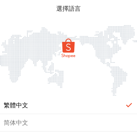
選擇語言
繁體中文
简体中文
頁面無法顯示