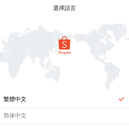
選擇語言
繁體中文
简体中文
頁面無法顯示