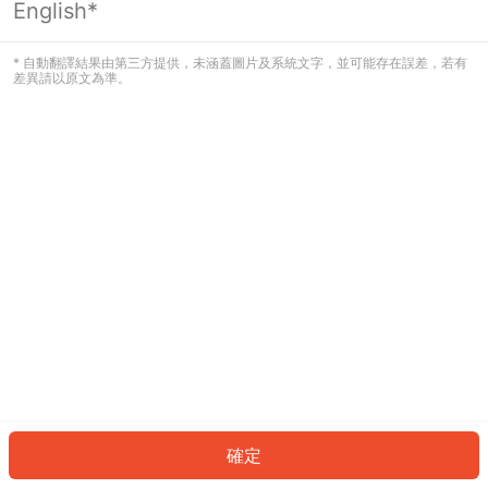
English*
發生錯誤！請登入並再試一次或回到主
頁。
* 自動翻譯結果由第三方提供，未涵蓋圖片及系統文字，並可能存在誤差，若有
差異請以原文為準。
登入
返回首頁
確定
ID: 6122453b4b7-733a-4545-949e-6d10866c6bd0