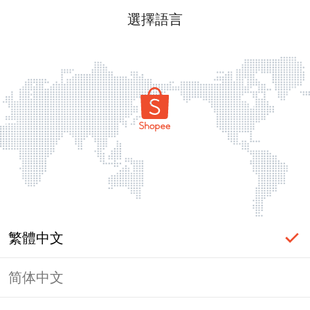
選擇語言
繁體中文
简体中文
頁面無法顯示