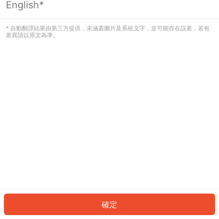
English*
發生錯誤！請登入並再試一次或回到主
頁。
* 自動翻譯結果由第三方提供，未涵蓋圖片及系統文字，並可能存在誤差，若有
差異請以原文為準。
登入
返回首頁
確定
ID: 6819bf22433-5231-4e05-9501-c7f6bb0b1a0e