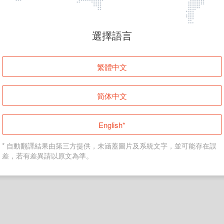
頁面無法顯示
選擇語言
發生錯誤！請登入並再試一次或回到主頁。
繁體中文
登入
简体中文
返回首頁
English*
* 自動翻譯結果由第三方提供，未涵蓋圖片及系統文字，並可能存在誤
差，若有差異請以原文為準。