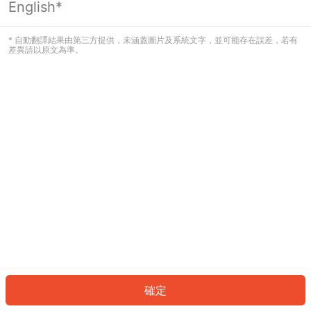
English*
發生錯誤！請登入並再試一次或回到主
頁。
* 自動翻譯結果由第三方提供，未涵蓋圖片及系統文字，並可能存在誤差，若有
差異請以原文為準。
登入
返回首頁
確定
ID: 3683dc7b459-4a00-4c69-84f0-0deabdddfb11