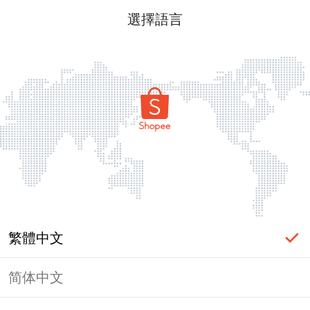
選擇語言
繁體中文
简体中文
頁面無法顯示