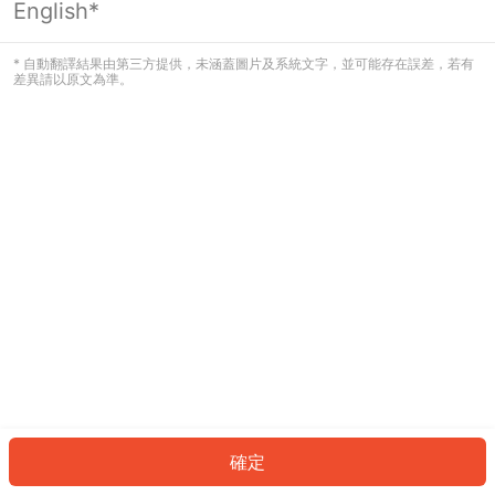
English*
發生錯誤！請登入並再試一次或回到主
頁。
* 自動翻譯結果由第三方提供，未涵蓋圖片及系統文字，並可能存在誤差，若有
差異請以原文為準。
登入
返回首頁
確定
ID: 506d7e58b65-45c1-4d8a-ae89-628cb542e7d9