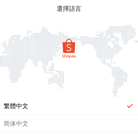
選擇語言
繁體中文
简体中文
頁面無法顯示