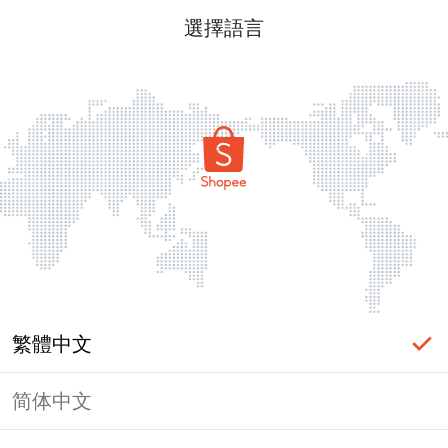
選擇語言
繁體中文
简体中文
頁面無法顯示