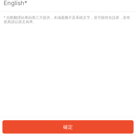
English*
發生錯誤！請登入並再試一次或回到主
頁。
* 自動翻譯結果由第三方提供，未涵蓋圖片及系統文字，並可能存在誤差，若有
差異請以原文為準。
登入
返回首頁
確定
ID: 439df1b78ac-c766-4c20-bc28-1c7b697b39db