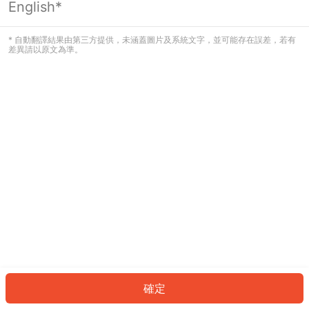
English*
發生錯誤！請登入並再試一次或回到主
頁。
* 自動翻譯結果由第三方提供，未涵蓋圖片及系統文字，並可能存在誤差，若有
差異請以原文為準。
登入
返回首頁
確定
ID: 499828d64bd-b84f-483e-9435-4929a7dac362