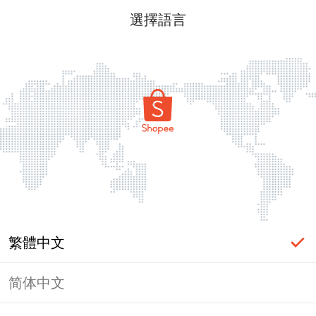
選擇語言
繁體中文
简体中文
頁面無法顯示