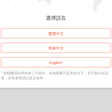
頁面無法顯示
選擇語言
發生錯誤！請登入並再試一次或回到主頁。
繁體中文
登入
简体中文
返回首頁
English*
* 自動翻譯結果由第三方提供，未涵蓋圖片及系統文字，並可能存在誤
差，若有差異請以原文為準。