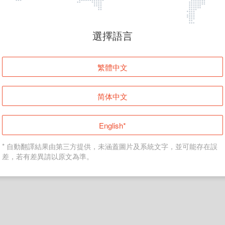
頁面無法顯示
選擇語言
發生錯誤！請登入並再試一次或回到主頁。
繁體中文
登入
简体中文
返回首頁
English*
* 自動翻譯結果由第三方提供，未涵蓋圖片及系統文字，並可能存在誤
差，若有差異請以原文為準。